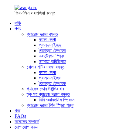
তিয়ানজিন ওয়াংজিয়া বসন্ত
বাড়ি
পণ্য
গ্যারেজ দরজা বসন্ত
কালো লেপা
গ্যালভানাইজড
তৈলাক্ত টেম্পারড
এক্সটেনশন স্প্রিং
ইস্পাত অরিজিনাল
রোলার শাটার দরজা বসন্ত
কালো লেপা
গ্যালভানাইজড
তৈলাক্ত টেম্পারড
গ্যারেজ ডোর উইন্ডিং বার
হুক সহ গ্যারেজ দরজা বসন্ত
মিনি ওয়ারহাউস স্প্রিংস
গ্যারেজ দরজা টর্শন স্প্রিং শঙ্কু
খবর
FAQs
আমাদের সম্পর্কে
যোগাযোগ করুন