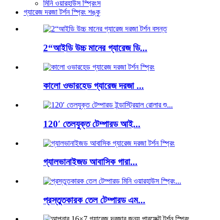
মিনি ওয়ারহাউস স্প্রিংস
গ্যারেজ দরজা টর্শন স্প্রিং শঙ্কু
2“আইডি উচ্চ মানের গ্যারেজ ডি...
কালো ওভারহেড গ্যারেজ দরজা ...
120′ তেলযুক্ত টেম্পারড আই...
গ্যালভানাইজড আবাসিক গারা...
প্রস্তুতকারক তেল টেম্পারড এম...