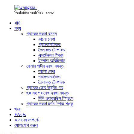
তিয়ানজিন ওয়াংজিয়া বসন্ত
বাড়ি
পণ্য
গ্যারেজ দরজা বসন্ত
কালো লেপা
গ্যালভানাইজড
তৈলাক্ত টেম্পারড
এক্সটেনশন স্প্রিং
ইস্পাত অরিজিনাল
রোলার শাটার দরজা বসন্ত
কালো লেপা
গ্যালভানাইজড
তৈলাক্ত টেম্পারড
গ্যারেজ ডোর উইন্ডিং বার
হুক সহ গ্যারেজ দরজা বসন্ত
মিনি ওয়ারহাউস স্প্রিংস
গ্যারেজ দরজা টর্শন স্প্রিং শঙ্কু
খবর
FAQs
আমাদের সম্পর্কে
যোগাযোগ করুন