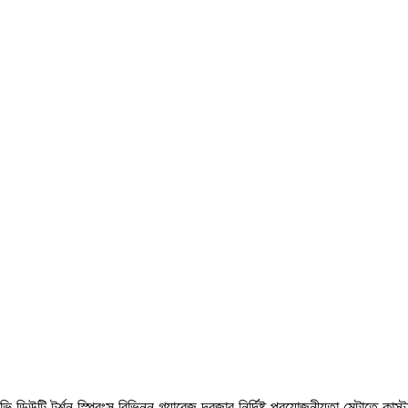
উটি ​​টর্শন স্প্রিংস বিভিন্ন গ্যারেজ দরজার নির্দিষ্ট প্রয়োজনীয়তা মেটাতে কাস