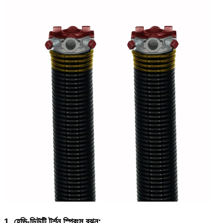
1. হেভি-ডিউটি ​​টর্শন স্প্রিংস বুঝুন: