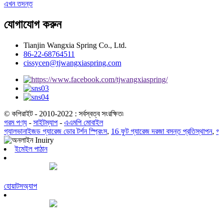
এখন তদন্ত
যোগাযোগ করুন
Tianjin Wangxia Spring Co., Ltd.
86-22-68764511
cissycen@tjwangxiaspring.com
© কপিরাইট - 2010-2022 : সর্বস্বত্ব সংরক্ষিত৷
গরম পণ্য
-
সাইটম্যাপ
-
এএমপি মোবাইল
গ্যালভানাইজড গ্যারেজ ডোর টর্শন স্প্রিংস
,
16 ফুট গ্যারেজ দরজা বসন্ত প্রতিস্থাপন
,
গ
ইমেইল পাঠান
হোয়াটসঅ্যাপ